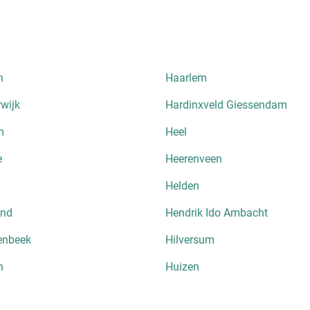
n
Haarlem
wijk
Hardinxveld Giessendam
m
Heel
e
Heerenveen
Helden
nd
Hendrik Ido Ambacht
enbeek
Hilversum
n
Huizen