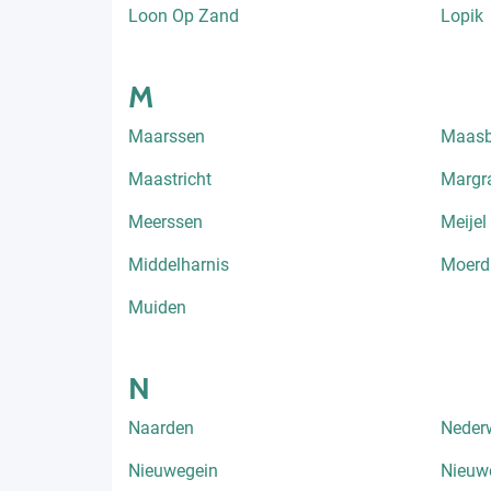
Loon Op Zand
Lopik
M
Maarssen
Maasb
Maastricht
Margr
Meerssen
Meijel
Middelharnis
Moerdi
Muiden
N
Naarden
Neder
Nieuwegein
Nieuwe