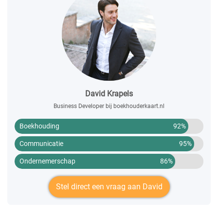
David Krapels
Business Developer bij boekhouderkaart.nl
Boekhouding
92%
Communicatie
95%
Ondernemerschap
86%
Stel direct een vraag aan David