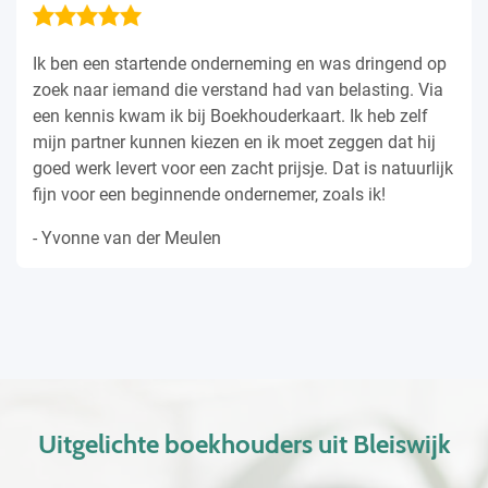
gend op
Hetgeen waar ik erg tevreden mee was, is het fe
ng. Via
boekhouderkaart jouw wensen serieus nemen.
 zelf
basis van jouw antwoorden, worden zorgvuldi
at hij
aantal bedrijven uitgekozen. Het enige wat je z
atuurlijk
te doen is de juiste partner te kiezen. Zo simpe
ook zo nauwkeurig. Ik beveel het iedereen aan!
- Maartje Kuipers
Uitgelichte boekhouders uit Bleiswijk