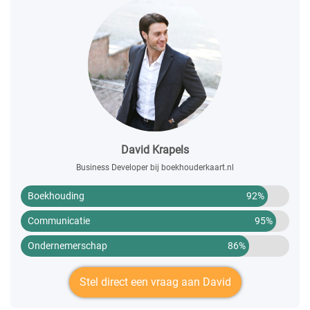
David Krapels
Business Developer bij boekhouderkaart.nl
Boekhouding
92%
Communicatie
95%
Ondernemerschap
86%
Stel direct een vraag aan David