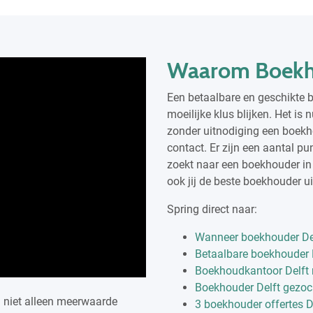
Waarom Boekh
Een betaalbare en geschikte 
moeilijke klus blijken. Het i
zonder uitnodiging een boekh
contact. Er zijn een aantal p
zoekt naar een boekhouder in 
ook jij de beste boekhouder ui
Spring direct naar:
Wanneer boekhouder Del
Betaalbare boekhouder 
Boekhoudkantoor Delft
Boekhouder Delft gezoc
j niet alleen meerwaarde
3 boekhouder offertes D