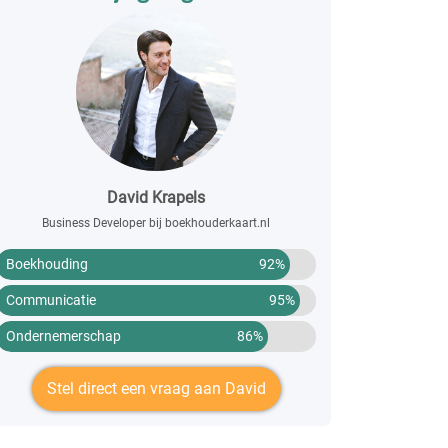
David Krapels
Business Developer bij boekhouderkaart.nl
Boekhouding
92%
Communicatie
95%
Ondernemerschap
86%
Stel direct een vraag aan David