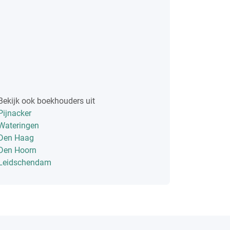
Bekijk ook boekhouders uit
Pijnacker
Wateringen
Den Haag
Den Hoorn
Leidschendam