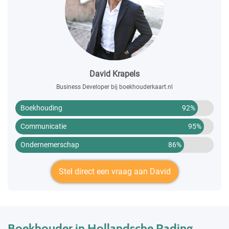
David Krapels
Business Developer bij boekhouderkaart.nl
Boekhouding
92%
Communicatie
95%
Ondernemerschap
86%
Stel direct een vraag aan David
Boekhouder in Hollandsche Rading