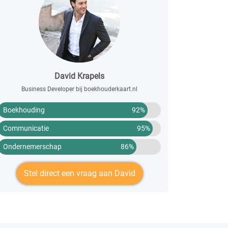
David Krapels
Business Developer bij boekhouderkaart.nl
Boekhouding
92%
Communicatie
95%
Ondernemerschap
86%
Stel direct een vraag aan David