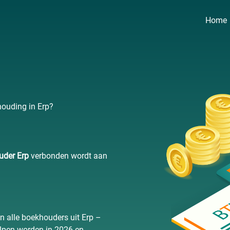
Home
houding in Erp?
uder Erp
verbonden wordt aan
n alle boekhouders uit Erp –
lpen worden in 2026 en