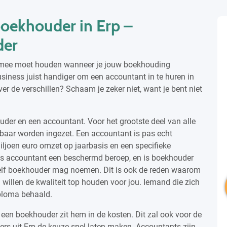
boekhouder in Erp –
der
ng mee moet houden wanneer je jouw boekhouding
usiness juist handiger om een accountant in te huren in
er de verschillen? Schaam je zeker niet, want je bent niet
uder en een accountant. Voor het grootste deel van alle
lbaar worden ingezet. Een accountant is pas echt
ljoen euro omzet op jaarbasis en een specifieke
is accountant een beschermd beroep, en is boekhouder
chzelf boekhouder mag noemen. Dit is ook de reden waarom
 willen de kwaliteit top houden voor jou. Iemand die zich
ploma behaald.
 een boekhouder zit hem in de kosten. Dit zal ook voor de
ers uit Erp de keuze snel laten maken. Accountants zijn