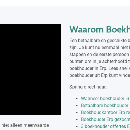
Waarom Boekh
Een betaalbare en geschikte b
zijn. Je kunt nu eenmaal niet
stappen en de eerste persoon a
punten om in je achterhoofd 
boekhouder in Erp. Lees snel v
boekhouder uit Erp kunt vinde
Spring direct naar:
Wanneer boekhouder Er
Betaalbare boekhouder 
Boekhoudkantoor Erp r
Boekhouder Erp gezoch
j niet alleen meerwaarde
3 boekhouder offertes E