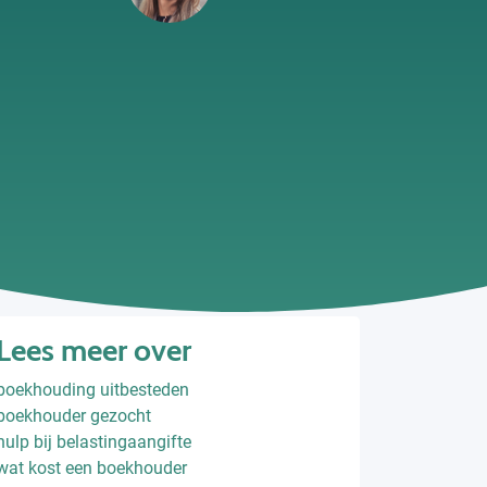
Lees meer over
boekhouding uitbesteden
boekhouder gezocht
hulp bij belastingaangifte
wat kost een boekhouder