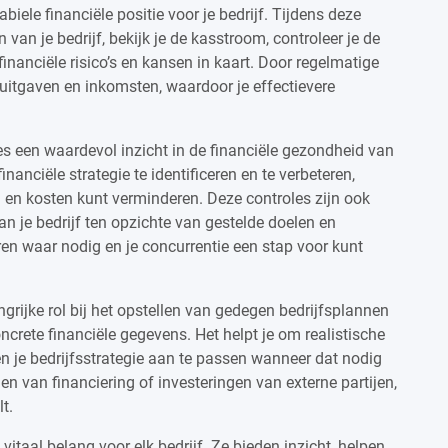
iele financiële positie voor je bedrijf. Tijdens deze
van je bedrijf, bekijk je de kasstroom, controleer je de
financiële risico’s en kansen in kaart. Door regelmatige
p uitgaven en inkomsten, waardoor je effectievere
es een waardevol inzicht in de financiële gezondheid van
inanciële strategie te identificeren en te verbeteren,
 en kosten kunt verminderen. Deze controles zijn ook
an je bedrijf ten opzichte van gestelde doelen en
ren waar nodig en je concurrentie een stap voor kunt
grijke rol bij het opstellen van gedegen bedrijfsplannen
crete financiële gegevens. Het helpt je om realistische
 en je bedrijfsstrategie aan te passen wanneer dat nodig
en van financiering of investeringen van externe partijen,
t.
vitaal belang voor elk bedrijf. Ze bieden inzicht, helpen