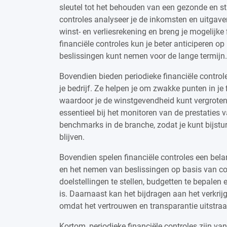
sleutel tot het behouden van een gezonde en stab
controles analyseer je de inkomsten en uitgaven 
winst- en verliesrekening en breng je mogelijke 
financiële controles kun je beter anticiperen o
beslissingen kunt nemen voor de lange termijn.
Bovendien bieden periodieke financiële control
je bedrijf. Ze helpen je om zwakke punten in je f
waardoor je de winstgevendheid kunt vergroten
essentieel bij het monitoren van de prestaties v
benchmarks in de branche, zodat je kunt bijstu
blijven.
Bovendien spelen financiële controles een belan
en het nemen van beslissingen op basis van con
doelstellingen te stellen, budgetten te bepalen
is. Daarnaast kan het bijdragen aan het verkrijg
omdat het vertrouwen en transparantie uitstraal
Kortom, periodieke financiële controles zijn van 