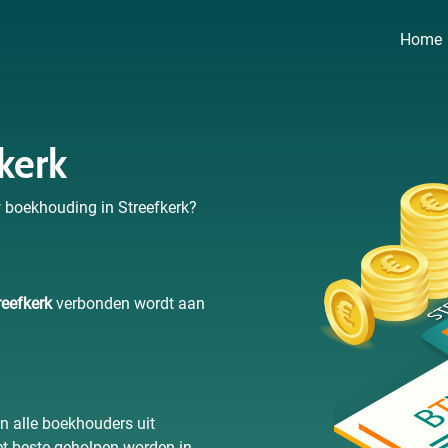
Home
kerk
w boekhouding in Streefkerk?
eefkerk
verbonden wordt aan
an alle boekhouders uit
t beste geholpen worden in