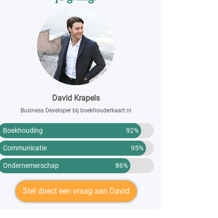
David Krapels
Business Developer bij boekhouderkaart.nl
Boekhouding
92%
Communicatie
95%
Ondernemerschap
86%
Stel direct een vraag aan David