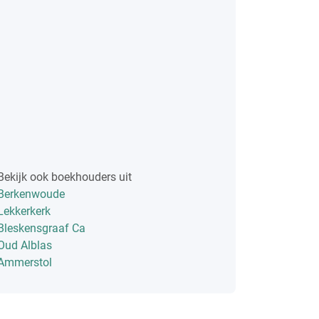
Bekijk ook boekhouders uit
Berkenwoude
Lekkerkerk
Bleskensgraaf Ca
Oud Alblas
Ammerstol