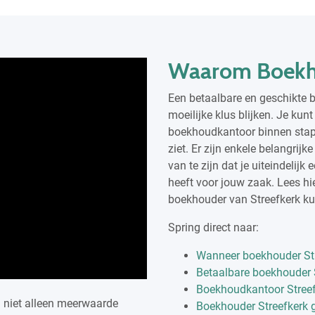
Waarom Boekho
Een betaalbare en geschikte 
moeilijke klus blijken. Je kun
boekhoudkantoor binnen stapp
ziet. Er zijn enkele belangrij
van te zijn dat je uiteindelij
heeft voor jouw zaak. Lees hie
boekhouder van Streefkerk ku
Spring direct naar:
Wanneer boekhouder Str
Betaalbare boekhouder 
Boekhoudkantoor Streef
j niet alleen meerwaarde
Boekhouder Streefkerk 