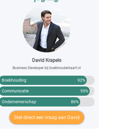
David Krapels
Business Developer bij boekhouderkaart.nl
Boekhouding
92%
Communicatie
95%
Ondernemerschap
86%
Stel direct een vraag aan David