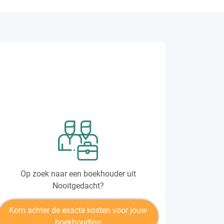
Op zoek naar een boekhouder uit
Nooitgedacht?
Kom achter de exacte kosten voor jouw
boekhouding