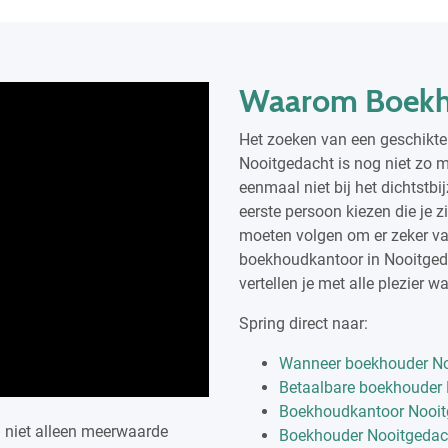
Waarom Boekh
Het zoeken van een geschikte 
Nooitgedacht is nog niet zo m
eenmaal niet bij het dichtstb
eerste persoon kiezen die je zi
moeten volgen om er zeker van 
boekhoudkantoor in Nooitgedac
vertellen je met alle plezier 
Spring direct naar:
Wanneer boekhouder No
Betaalbare boekhouder
Boekhoudkantoor Nooit
j niet alleen meerwaarde
Boekhouder Nooitgedac