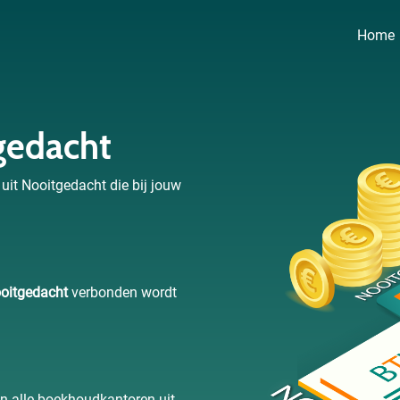
Home
gedacht
uit Nooitgedacht die bij jouw
oitgedacht
verbonden wordt
an alle boekhoudkantoren uit