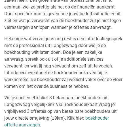
zaken heeft. Een grote mate van professionaliteit is nu
eenmaal wel zo prettig als het op de financiën aankomt.
Door specifiek aan te geven hoe jouw bedrijfssituatie er uit
ziet en wat je verwacht van de boekhouder zul je niet tegen
verrassingen aanlopen wanneer je offertes aanvraagt.
Het enige wat vervolgens nog rest is een introductiegesprek
met de professional uit Langezwaag door wie je de
boekhouding wilt laten doen. Doe je een zakelijke
aanvraag, spreek ook uit of je additionele services
verwacht, en wat jij nog verwacht om zelf uit te voeren.
Introduceer eventueel de boekhouder ook even bij je
werknemers. De boekhouder zal wellicht vaker over de vloer
komen om het over de business te hebben.
Wil je snel en effectief 3 betaalbare boekhouders uit
Langezwaag vergelijken? Via Boekhouderkaart vraag je
vrijblijvend 3 offertes op van betaalbare boekhouders uit
jouw directe omgeving (±9km). Klik hier:
boekhouder
offerte aanvragen
.